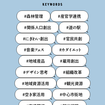
keywords
#森林管理
#産官学連携
#関係人口創出
#道の駅
#にぎわい創出
#官民共創
#音楽フェス
#カダイエット
#地域産品
#雇用創出
#デザイン思考
#組織改革
#地域資源活用
#観光資源
#空き家活用
#中心市街地