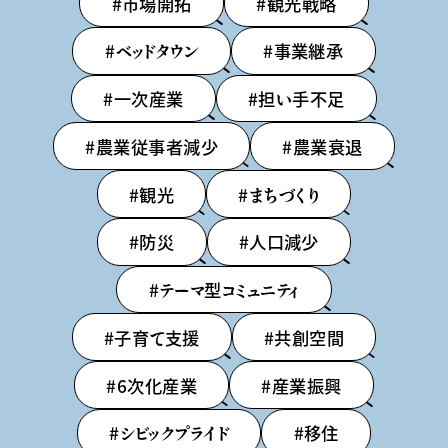
#市場開拓
#観光戦略
#ベッドタウン
#事業継承
#一次産業
#担い手不足
#農業従事者減少
#農業衰退
#観光
#まちづくり
#防災
#人口減少
#テーマ型コミュニティ
#子育て支援
#共創空間
#6次化産業
#産業振興
#シビックプライド
#移住