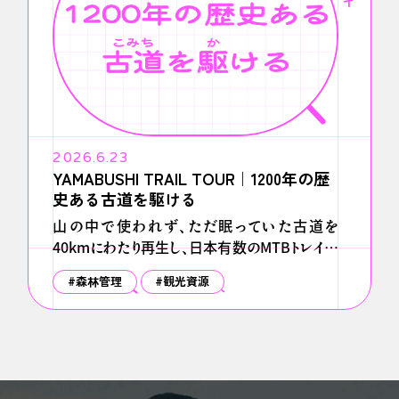
2026.6.23
YAMABUSHI TRAIL TOUR｜1200年の歴
史ある古道を駆ける
山の中で使われず、ただ眠っていた古道を
40kmにわたり再生し、日本有数のMTBトレイル
フィールドへ。海外メディアや世界的な旅行ハンド
#森林管理
#観光資源
ブック「ロンリープラネット」にも取り上げられ、国内
外から集客できる伊豆半島の新たな「山の観光」
事業となった。