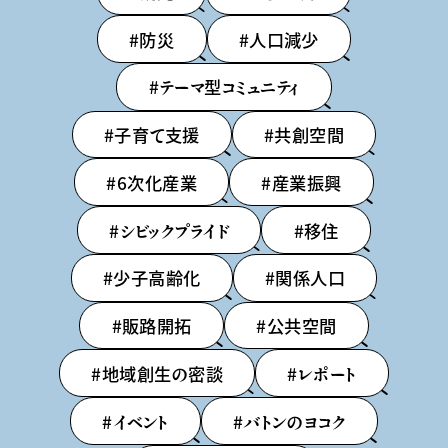
#防災
#人口減少
#テーマ型コミュニティ
#子育て支援
#共創空間
#6次化産業
#産業振興
#シビックプライド
#移住
#少子高齢化
#関係人口
#販路開拓
#公共空間
#地域創生の密談
#レポート
#イベント
#バトンのヨコク