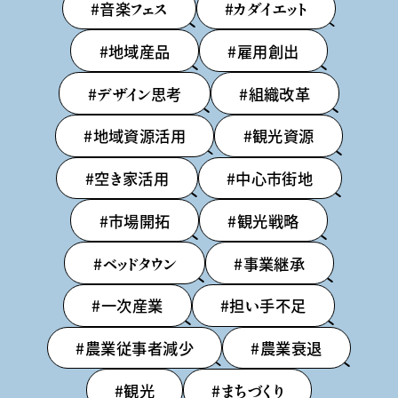
#音楽フェス
#カダイエット
#地域産品
#雇用創出
#デザイン思考
#組織改革
#地域資源活用
#観光資源
#空き家活用
#中心市街地
#市場開拓
#観光戦略
#ベッドタウン
#事業継承
#一次産業
#担い手不足
#農業従事者減少
#農業衰退
#観光
#まちづくり