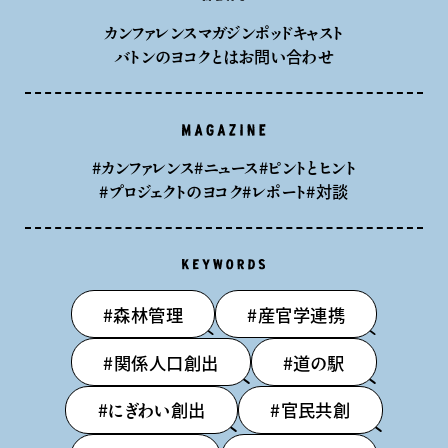
メニュー
カンファレンス
マガジン
ポッドキャスト
バトンのヨコクとは
お問い合わせ
MAGAZINE
#カンファレンス
#ニュース
#ピントとヒント
#プロジェクトのヨコク
#レポート
#対談
keywords
#森林管理
#産官学連携
#関係人口創出
#道の駅
#にぎわい創出
#官民共創