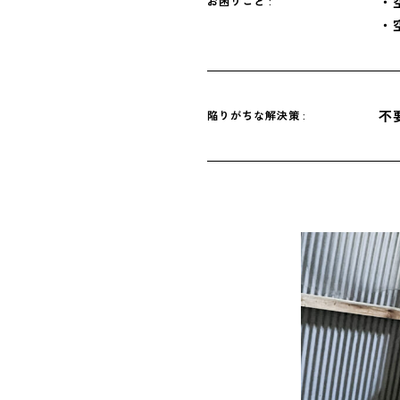
・
お困りごと :
・
不
陥りがちな解決策 :